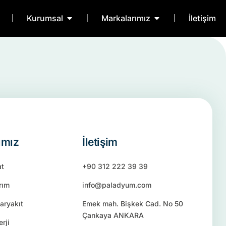
Kurumsal
Markalarımız
İletişim
ımız
İletişim
at
+90 312 222 39 39
rım
info@paladyum.com
aryakıt
Emek mah. Bişkek Cad. No 50
Çankaya ANKARA
rji