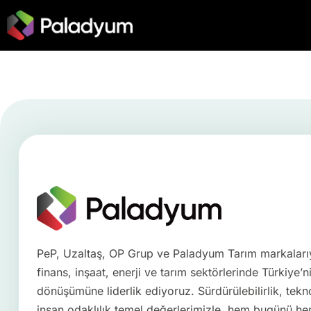
PeP, Uzaltaş, OP Grup ve Paladyum Tarım markalarıyl
finans, inşaat, enerji ve tarım sektörlerinde Türkiye’n
dönüşümüne liderlik ediyoruz. Sürdürülebilirlik, tekno
insan odaklılık temel değerlerimizle, hem bugünü h