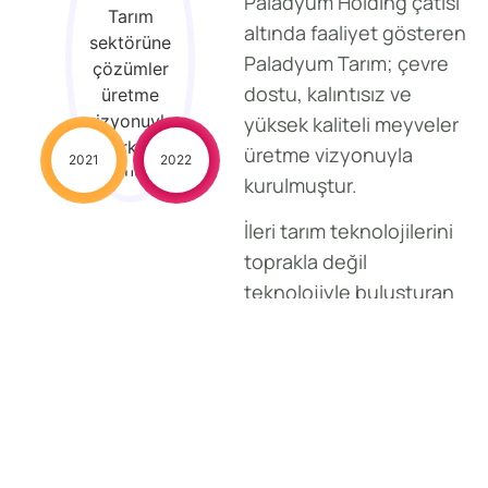
Paladyum Holding çatısı
Tarım
altında faaliyet gösteren
sektörüne
Paladyum Tarım; çevre
çözümler
dostu, kalıntısız ve
üretme
vizyonuyla
yüksek kaliteli meyveler
şirket
üretme vizyonuyla
2021
2022
kuruldu.
kurulmuştur.
İleri tarım teknolojilerini
toprakla değil
teknolojiyle buluşturan
şirketimiz, 21.168 m²
kapalı alanda kurulu
serasıyla yılda 200 ton
çilek üretim kapasitesine
sahiptir. 430.000 kök
bitki ile çalışan modern