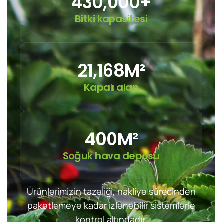
430,000
+
Bitki kapasitesi
21,168
M²
Kapalı alan
400
M²
Soğuk hava deposu
Ürünlerimizin tazeliği, nakliye sürecinden
paketlemeye kadar izlenebilir sistemlerle
kontrol altındadır.