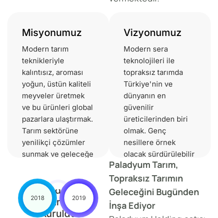
Misyonumuz
Vizyonumuz
Modern tarım
Modern sera
teknikleriyle
teknolojileri ile
kalıntısız, aroması
topraksız tarımda
yoğun, üstün kaliteli
Türkiye'nin ve
meyveler üretmek
dünyanın en
ve bu ürünleri global
güvenilir
pazarlara ulaştırmak.
üreticilerinden biri
Tarım sektörüne
olmak. Genç
yenilikçi çözümler
nesillere örnek
sunmak ve geleceğe
olacak sürdürülebilir
Paladyum Tarım,
tarımsal miras
tarım uygulamaları
Topraksız Tarımın
bırakmak.
geliştirmek.
Paladyum
Geleceğini Bugünden
2018
2019
Tarım
İnşa Ediyor
Kuruldu