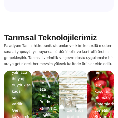
Minimum
Girdi
Atık
Kullanımı
Su
Topraksız
Tüketiminde
Bitkilerin
tarım,
%70’e
İklim
kontrollü
geleneksel
Varan
Kontrolü
ortamda
yöntemlere
Tarımsal Teknolojilerimiz
Tasarruf
ile
yetiştirilmesi;
kıyasla
Kesintisi
pestisit,
Paladyum Tarım, hidroponik sistemler ve iklim kontrollü modern
Hidroponik
aynı
Üretim
fungusit
sera altyapısıyla yıl boyunca sürdürülebilir ve kontrollü üretim
sistemler
alandan
ve
gerçekleştirir. Tarımsal verimlilik ve çevre dostu uygulamalar bir
sayesinde
çok
Seralarımız
araya getirilerek her mevsim yüksek kalitede ürünler elde edilir.
kimyasal
bitkilere
daha
sıcaklık,
gübre
yalnızca
fazla
nem
ihtiyacını
ihtiyaç
ürün
ve
en
duydukları
elde
ışık
aza
kadar
edilmesini
koşulları
indirger.
su
sağlar.
otomasyon
Bu da
verilir.
Aynı
sistemleriyl
kalıntısız,
Geri
zamanda
yönetilir.
sağlıklı
kazanımlı
üretim
Böylece